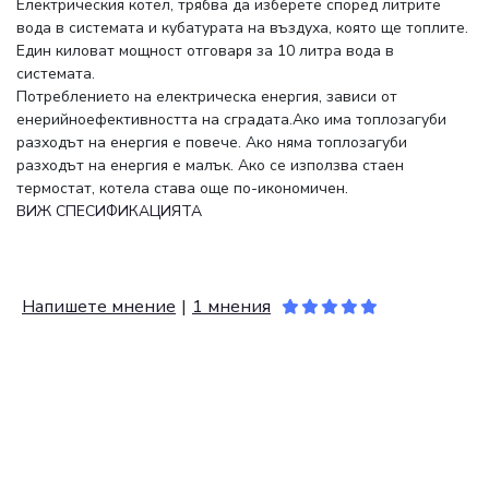
Електрическия котел, трябва да изберете според литрите
вода в системата и кубатурата на въздуха, която ще топлите.
Един киловат мощност отговаря за 10 литра вода в
системата.
Потреблението на електрическа енергия, зависи от
енерийноефективността на сградата.Ако има топлозагуби
разходът на енергия е повече. Ако няма топлозагуби
разходът на енергия е малък. Ако се използва стаен
термостат, котела става още по-икономичен.
ВИЖ СПЕСИФИКАЦИЯТА
Напишете мнение
|
1 мнения
КОМЕНТАРИ (1)