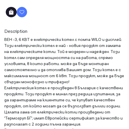
Description
ВЕН -3, 6 КВТ е електрически котел с помпа WILO и дисплей.
Този електрически котел е най - новия продукт от гамата
на електрическите котли. Той е модерен и надежден. Този
котел сам определя мощността си на работа, спрямо
условията, в които работи. може да бъде монтиран
самостоятелно и да отоплява Вашият дом. Този котел е с
максимална мощност от 6 квт. Този продукт, може да бъде
свързан монофозно и трифазно!
Електрическия котел е произведен в България с качествени
продукти. Този продукт е минал през редица изпитания, за
да гарантираме на клиентите си, че купуват качествен
продукт, от който могат да се възползват дъллги години.
Цялата гама от електрически котли произведени от
'Термогруп БГ', имат Европейски сертификат за качество и
разполагат с 2 години пълна гаранция.