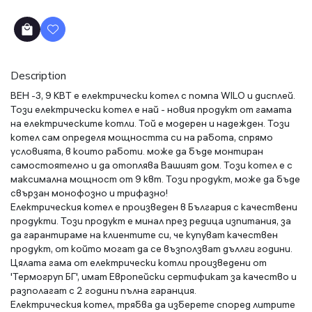
Description
ВЕН -3, 9 КВТ е електрически котел с помпа WILO и дисплей.
Този електрически котел е най - новия продукт от гамата
на електрическите котли. Той е модерен и надежден. Този
котел сам определя мощността си на работа, спрямо
условията, в които работи. може да бъде монтиран
самостоятелно и да отоплява Вашият дом. Този котел е с
максимална мощност от 9 квт. Този продукт, може да бъде
свързан монофозно и трифазно!
Електрическия котел е произведен в България с качествени
продукти. Този продукт е минал през редица изпитания, за
да гарантираме на клиентите си, че купуват качествен
продукт, от който могат да се възползват дъллги години.
Цялата гама от електрически котли произведени от
'Термогруп БГ', имат Европейски сертификат за качество и
разполагат с 2 години пълна гаранция.
Електрическия котел, трябва да изберете според литрите