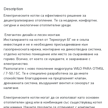
Description
Електрическите котли са ефективното решение за
децентрализирано отопление. Те са модерни, комфортни,
сигурни и екологични отоплителни уреди.
Елегантен дизайн и лесен монтаж
Инсталирането на котел от Термогруп БГ не е скъпа
инвестиция и не е необходимо присъединяване към
газопреносната мрежа, монтиране на димоотводна система,
отделно котелно помещение или място за съхраняване на
гориво. Всичко, от което се нуждаете, е захранване с
електричество.
Разполагате с ново поколение хидрогрупа WILO PARA OTMSL
/ 7-50 / SC. Тя е специално разработена за да имате
спокойствие благодарение на предпазният клапан,
дренажната система, въздушният вентил и сензорът за
налягане.
Електрическите котли могат да се използват като основен
отоплителен уред или в комбинация със съществуващ котел
или камина. Нашите продукти се отличават с компактни