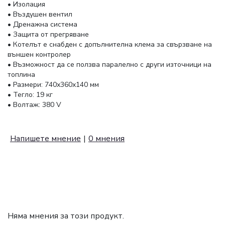
• Изолация
• Въздушен вентил
• Дренажна система
• Защита от прегряване
• Котелът е снабден с допълнителна клема за свързване на
външен контролер
• Възможност да се ползва паралелно с други източници на
топлина
• Размери: 740х360х140 мм
• Тегло: 19 кг
• Волтаж: 380 V
Напишете мнение
|
0 мнения
КОМЕНТАРИ (0)
Няма мнения за този продукт.