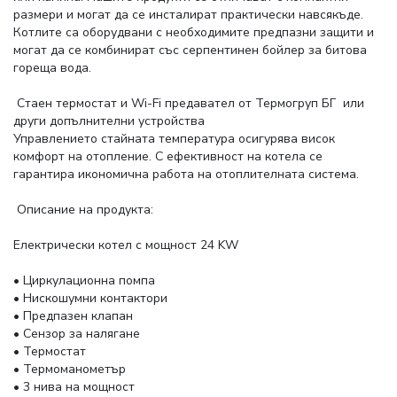
размери и могат да се инсталират практически навсякъде.
Котлите са оборудвани с необходимите предпазни защити и
могат да се комбинират със серпентинен бойлер за битова
гореща вода.
Стаен термостат и Wi-Fi предавател от Термогруп БГ или
други допълнителни устройства
Управлението стайната температура осигурява висок
комфорт на отопление. С ефективност на котела се
гарантира икономична работа на отоплителната система.
Описание на продукта:
Електрически котел с мощност 24 KW
• Циркулационна помпа
• Нискошумни контактори
• Предпазен клапан
• Сензор за налягане
• Термостат
• Термоманометър
• 3 нива на мощност