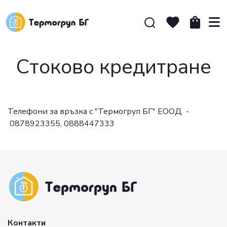
Стоково кредитране
Телефони за връзка с "Термогруп БГ" ЕООД -
0878923355, 0888447333
Контакти